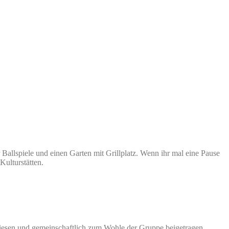
allspiele und einen Garten mit Grillplatz. Wenn ihr mal eine Pause
Kulturstätten.
rwiesen und gemeinschaftlich zum Wohle der Gruppe beigetragen.