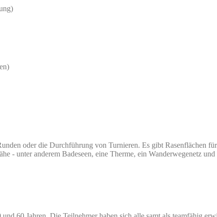
tung)
gen)
unden oder die Durchführung von Turnieren. Es gibt Rasenflächen für B
r Nähe - unter anderem Badeseen, eine Therme, ein Wanderwegenetz und 
0 und 60 Jahren. Die Teilnehmer haben sich alle samt als teamfähig e